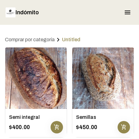
Indómito
Comprar por categoría
Untitled
Semi integral
Semillas
add_shopping_cart
add_shopping_cart
$400.00
$450.00