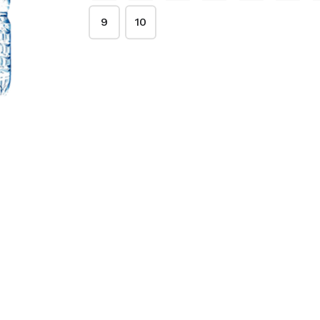
9
10
a aqui o seu pastel de brinde, só
e Pizza
Pastel de Queijo