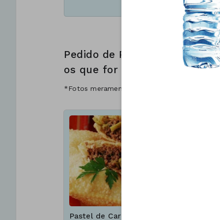
Pedido de Pastéis (não escolh
os que for pagar)
*Fotos meramente ilustrativas
Pastel de Carne
Pastel d