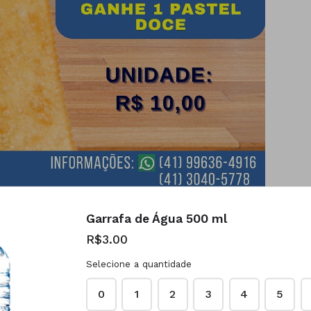
Garrafa de Água 500 ml
R$3.00
Selecione a quantidade
me
*
Celular com DDD
*
0
1
2
3
4
5