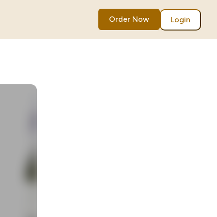
Order Now
Login