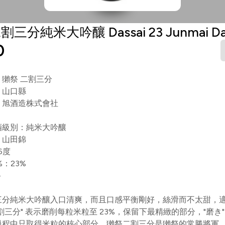
三分純米大吟釀 Dassai 23 Junmai Dai
0
：獺祭 二割三分
：山口縣
：旭酒造株式會社
酒級別：純米大吟釀
：山田錦
6度
%：23%
-
三分純米大吟釀入口清爽，而且口感平衡剛好，絲滑而不太甜，
割三分" 表示磨削每粒米粒至 23%，保留下最精緻的部分，"磨き"
過程中只取得米粒的核心部分。獺祭二割三分是獺祭的常勝將軍