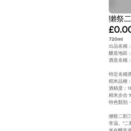
獺祭二割
£0.0
720ml
出品名稱
釀造地區
酒造名稱
特定名稱
稻米品種
酒精度：1
精米步合 
特色類別: 
獺祭二割
常温。"二
米在釀造