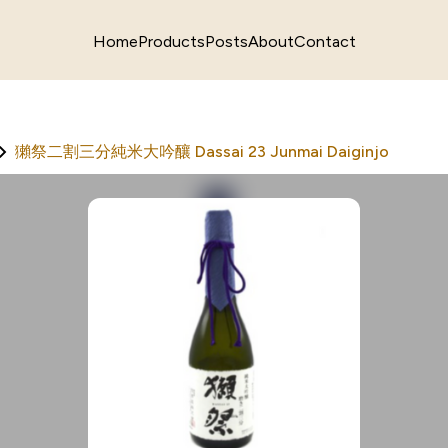
Home
Products
Posts
About
Contact
獺祭二割三分純米大吟釀 Dassai 23 Junmai Daiginjo