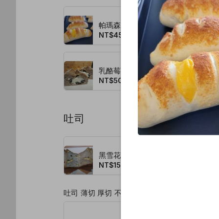
帕瑪森起司麵包
NT$45.00
乳酪莓果
NT$50.00
吐司
黑雪花鹽起司吐司
NT$150.00
吐司 薄切 厚切 不切 (未註明一律厚切ㄛ)