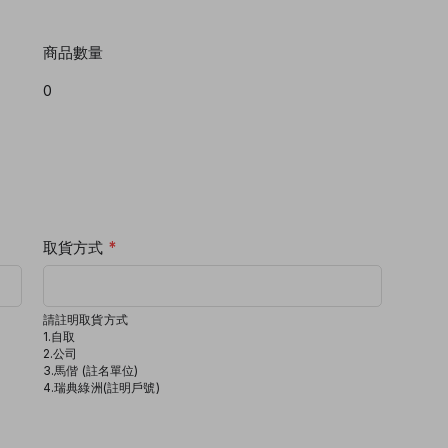
商品數量
取貨方式
*
請註明取貨方式
1.自取
2.公司
3.馬偕 (註名單位)
4.瑞典綠洲(註明戶號)