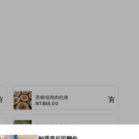
黑糖核桃肉桂捲
NT$55.00
黑麥核桃葡萄乾歐包
NT$150.00
帕瑪森起司麵包