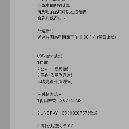
此為本周四的菜單
有想吃的品項可以在這預購
會為您保留ㄛ～
外送新竹
送達時間為星期四下午16:00左右(當日出爐)
📦取貨方式📦
1.自取
2.公司(中德餐廳)
3.馬偕(依單位送達)
4.瑞典綠洲(管理室)
🔸️付款方式🔸️
1.街口帳號：902741232
2.LINE PAY：0930920757(電話)
3.轉帳:兆豐銀行017