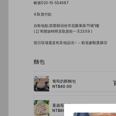
帳號020-10-554987
4.取貨付款
自取地點:苗栗縣頭份市花園東路75號1樓
( 訂單開放時間至取貨前一天23:59 )
當日現場還是有其他品項ㄛ～歡迎參觀選購😊
麵包
葡萄奶酥麵包
NT$40.00
蔓越莓起司軟歐包
NT$80.00