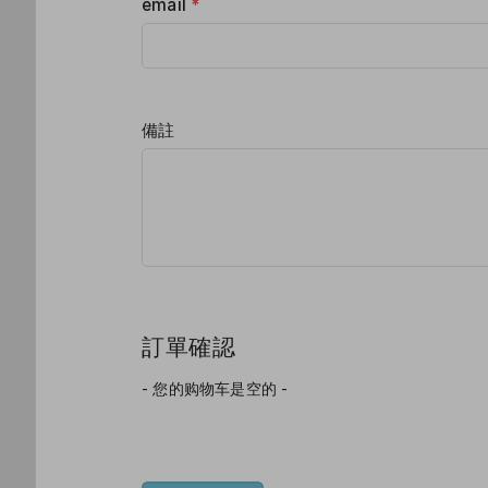
email
*
備註
訂單確認
- 您的购物车是空的 -