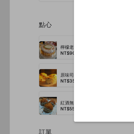
點心
檸檬老奶奶/片
NT$90.00
原味司康
NT$35.00
紅酒無花果瑪德蓮
NT$55.00
訂單