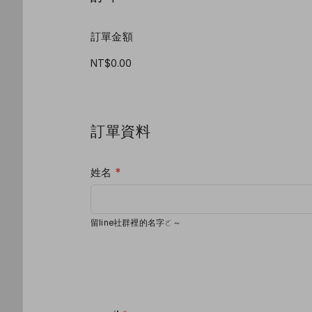
訂單金額
訂單資料
姓名
*
留line社群裡的名字ㄛ～