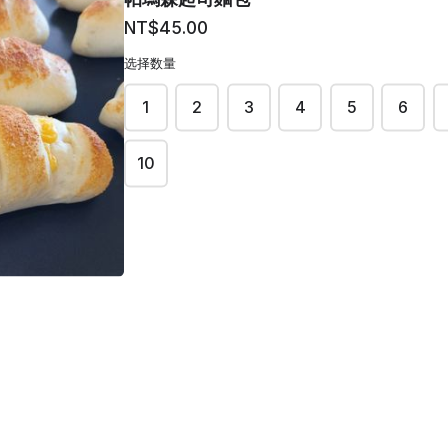
NT$45.00
焦糖蘋果肉桂捲
选择数量
NT$70.00
1
2
3
4
5
6
10
湯種全麥吐司
NT$130.00