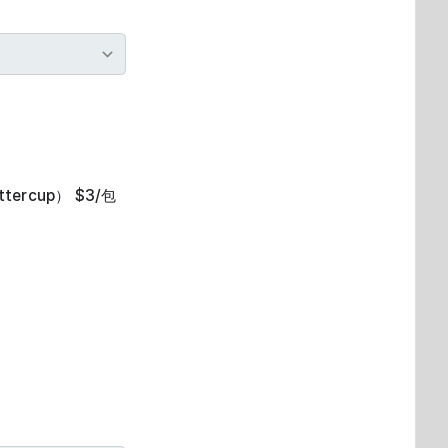
ttercup） $3/包
。