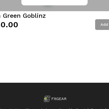
h Green Goblinz
0.00
Add 
FitGEAR