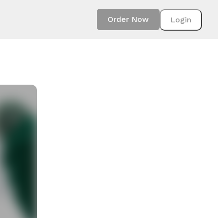
Order Now
Login