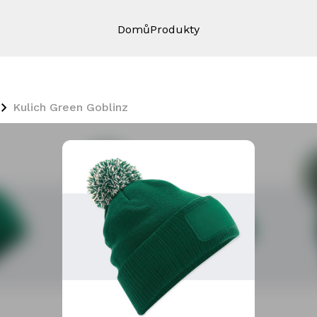
Domů
Produkty
Kulich Green Goblinz