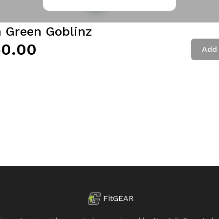
h Green Goblinz
0.00
Add 
FitGEAR