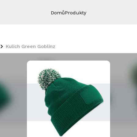
Domů
Produkty
Kulich Green Goblinz