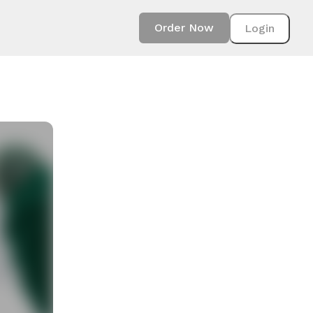
Order Now
Login