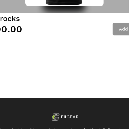
 rocks
00.00
Add 
FitGEAR