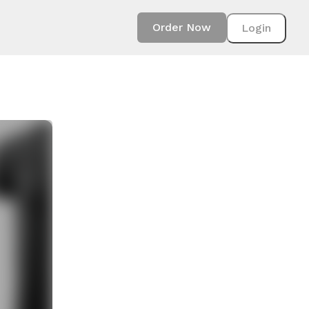
Order Now
Login