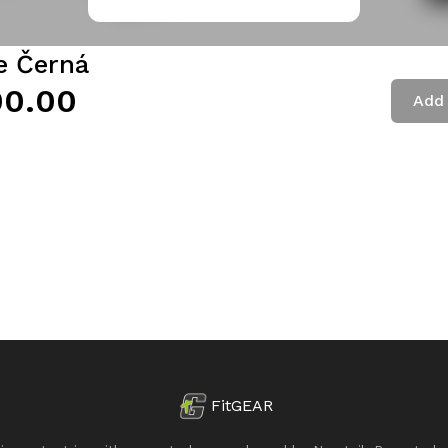
e Černá
00.00
Add 
FitGEAR