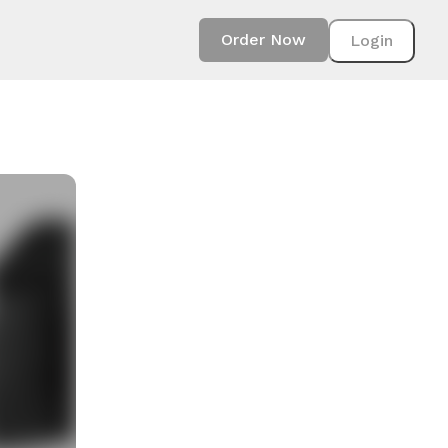
Order Now
Login