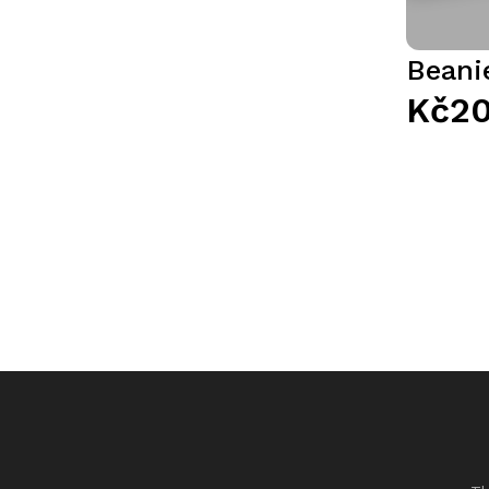
Beani
Kč2