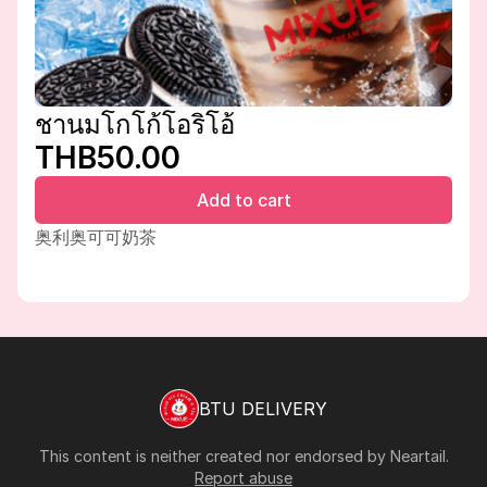
ชานมโกโก้โอริโอ้
THB50.00
Add to cart
奥利奥可可奶茶
BTU DELIVERY
This content is neither created nor endorsed by
Neartail
.
Report abuse