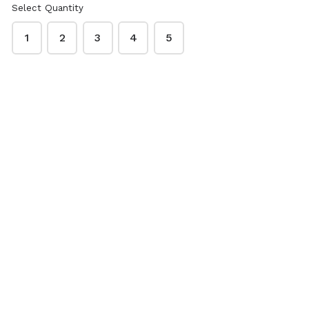
Select Quantity
1
2
3
4
5
Order Quantity
Contact Details
Name
*
Phone
*