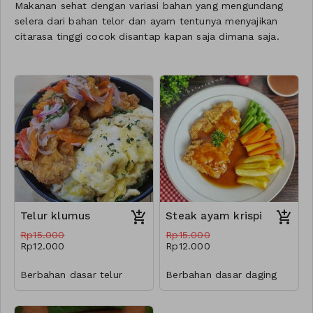
Makanan sehat dengan variasi bahan yang mengundang
selera dari bahan telor dan ayam tentunya menyajikan
citarasa tinggi cocok disantap kapan saja dimana saja.
Telur klumus
Steak ayam krispi
Rp15.000
Rp15.000
Rp12.000
Rp12.000
Berbahan dasar telur
Berbahan dasar daging
ayam yang diracik dengan
ayam yang diracik dengan
bumbu spesial yang
bumbu dan tepung
memanjakan selera,
spesial yang memanjakan