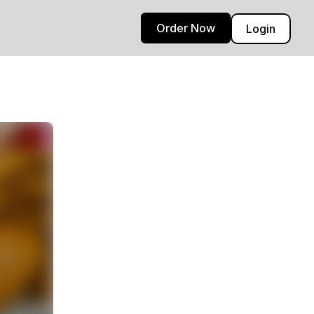
Order Now
Login