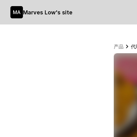
Marves Low's site
MA
产品
代