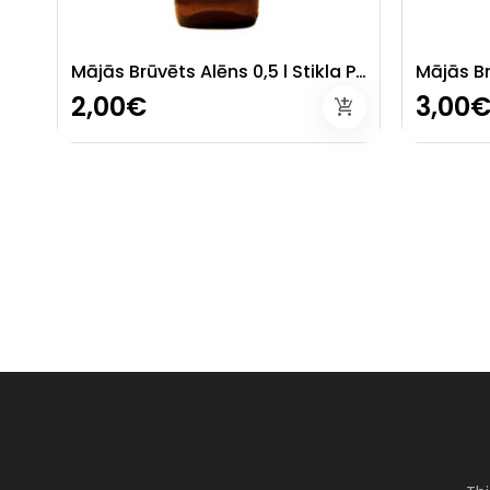
Mājās Brūvēts Alēns 0,5 l Stikla Pudelē.
2,00€
3,00
add_shopping_cart