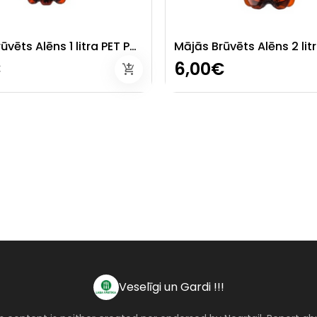
Mājās Brūvēts Alēns 1 litra PET Pudelē.
€
6,00€
add_shopping_cart
Veselīgi un Gardi !!!