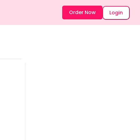
Order Now
Login