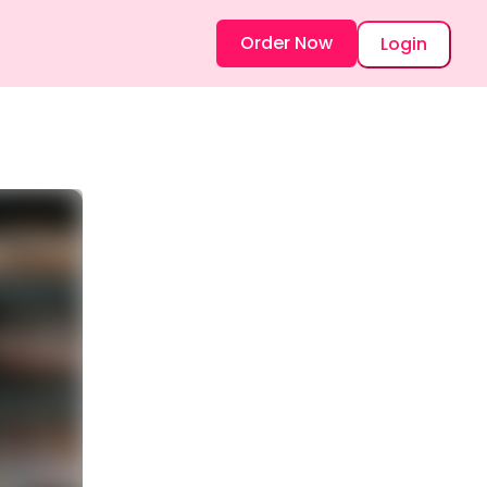
Order Now
Login