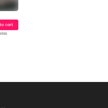
to cart
elas.