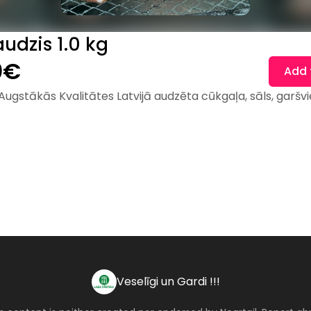
udzis 1.0 kg
0€
Add 
 Augstākās Kvalitātes Latvijā audzēta cūkgaļa, sāls, garšvi
Veselīgi un Gardi !!!