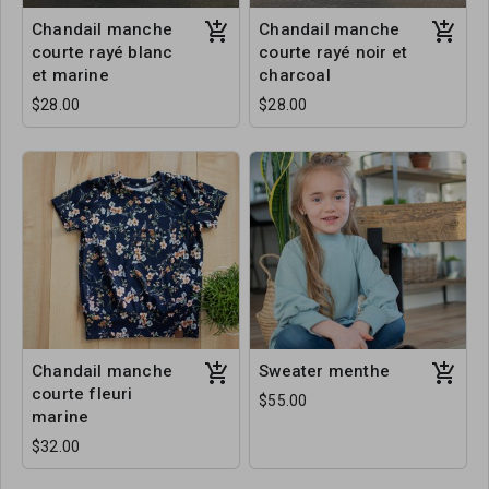
Chandail manche
Chandail manche
courte rayé blanc
courte rayé noir et
et marine
charcoal
$28.00
$28.00
Chandail manche
Sweater menthe
courte fleuri
$55.00
marine
$32.00