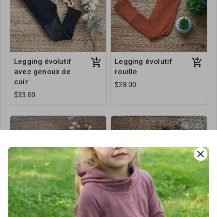
Legging évolutif
Legging évolutif
avec genoux de
rouille
cuir
$28.00
$33.00
close
Legging évolutif
Legging évolutif