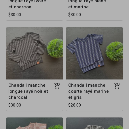
longue rayé ivoire
longue rayé blanc
et charcoal
et marine
$30.00
$30.00
Chandail manche
Chandail manche
longue rayé noir et
courte rayé marine
charcoal
et gris
$30.00
$28.00