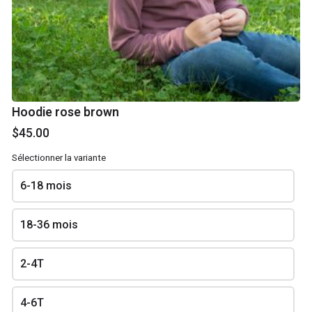
noir
mauve
$28.00
$28.00
Hoodie rose brown
$45.00
Sélectionner la variante
6-18 mois
Legging évolutif
Legging évolutif
marine
charcoal
18-36 mois
$28.00
$28.00
2-4T
4-6T