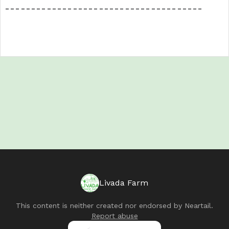
--------------------------------------
Livada Farm
This content is neither created nor endorsed by
Neartail
.
Report abuse