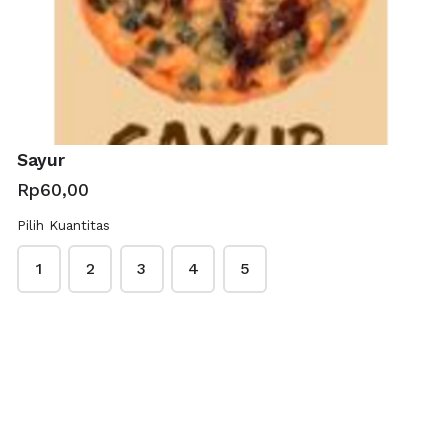
Rp100,00
Order Summary
Order Amount
Sayur
Rp60,00
Pilih Kuantitas
Order Quantity
1
2
3
4
5
Contact & delivery details
Name
*