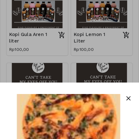
Kopi Gula Aren 1
Kopi Lemon 1
liter
Liter
Rp100,00
Rp100,00
close
Kopi Rhum 1 liter
Choco Latte 1
liter
Rp100,00