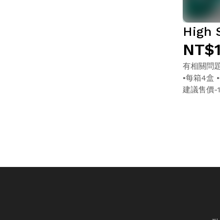
High
NT$1
有相關問題請
•每箱4盒 
建議售價-11