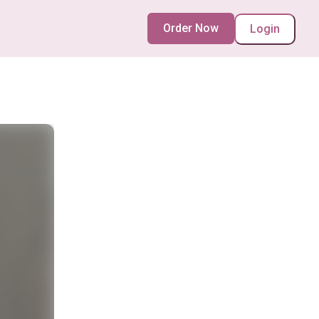
Order Now
Login