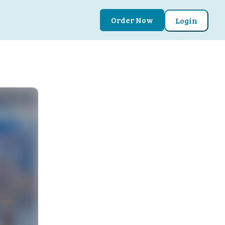
Order Now
Login