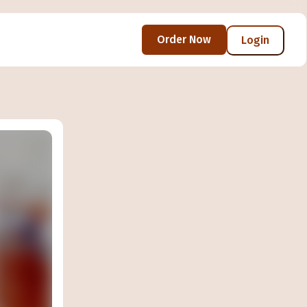
Order Now
Login