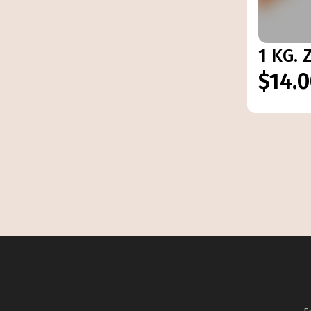
1 KG.
$14.