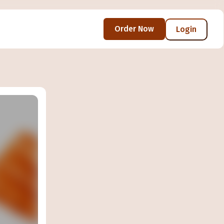
Order Now
Login