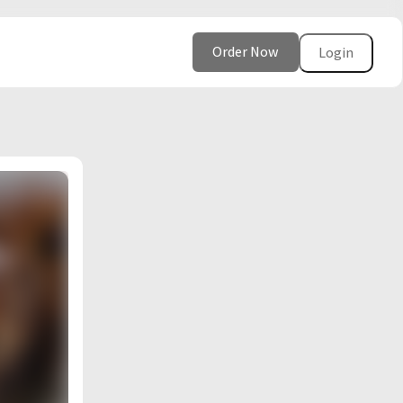
Order Now
Login