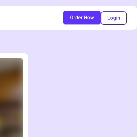
Order Now
Login