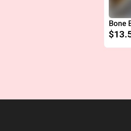
Bone 
$13.