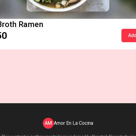
Broth Ramen
50
Add
AM
Amor En La Cocina