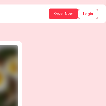
Order Now
Login