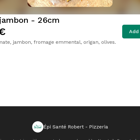
 jambon - 26cm
€
Add 
ate, jambon, fromage emmental, origan, olives.
Épi Santé Robert - Pizzeria