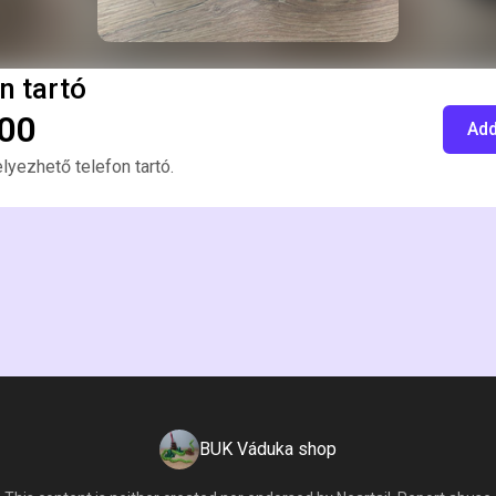
n tartó
000
Add
lyezhető telefon tartó.
BUK Váduka shop