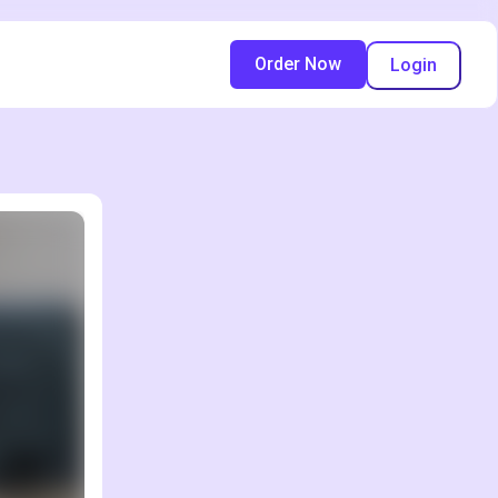
Order Now
Login