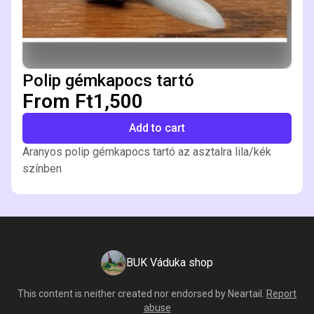
Polip gémkapocs tartó
From Ft1,500
Add to cart
Aranyos polip gémkapocs tartó az asztalra lila/kék
színben
BUK Váduka shop
This content is neither created nor endorsed by
Neartail
.
Report
abuse