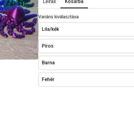
Kosárba
Leírás
Variáns kiválasztása
s ideje a rendelések számától függ.
Lila/kék
vid videót:
feature=share
Piros
Barna
Fehér
ip
3D - Tolltartó
kígyóhoz