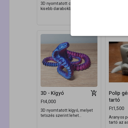
3D nyomtatott cápa. Teste
3D nyomtat
kisebb darabokba van szelve,
amelynek 
amik láncszerűen
Illetve a szája is mozgatható.
csatlakozn
csatlakoznak egymáshoz,
mozgatha
ezáltal mozgathatóvá válik.
3D - Kígyó
Polip g
tartó
Ft4,000
Ft1,500
3D nyomtatott kígyó, melyet
tetszés szerint lehet
Aranyos p
mozgatni.
tartó az as
színben