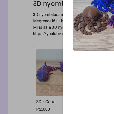
3D nyomtatott termékek
3D nyomtatással készült játékok és díszek.
Megrendelés alapján készülnek. A kézbesíté
Mi is az a 3D nyomtatás? Nézd meg ezt a rö
https://youtube.com/shorts/6KsaM_Mgce0?
3D - Cápa
3D - Pol
Ft2,000
Ft2,000