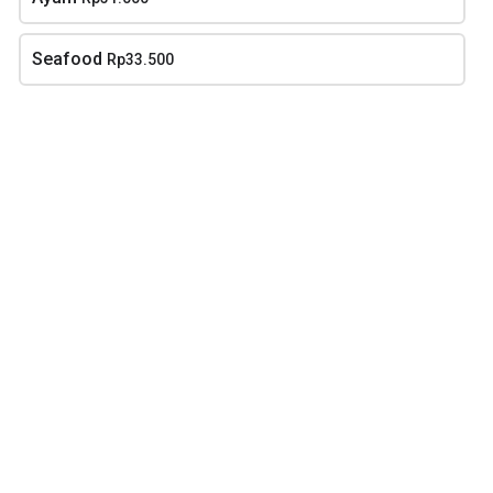
Seafood
Rp33.500
Mie kuah brenebon
Bubur Ayam
Rp29.000
Mulai dari Rp30.000
Sate Ayam
Sate Ayam
Lontong/Nasi
Rp28.000