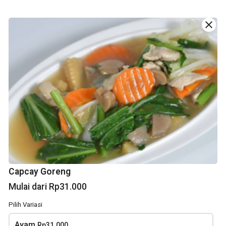
Gado-Gado
Ketoprak
close
Rp28.000
Rp27.000
Cakalang Fufu
Mie kuah cakalang
Goreng
Rp25.000
Capcay Goreng
Rp24.000
Mulai dari Rp31.000
Pilih Variasi
Ayam
Rp31.000