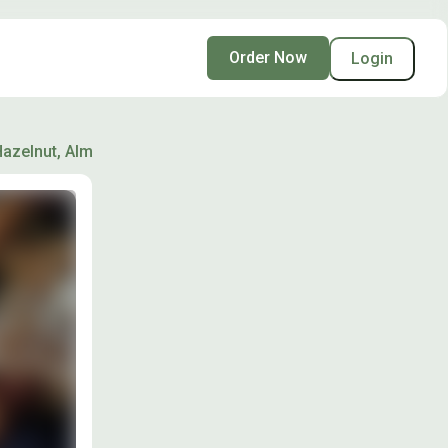
Order Now
Login
Hazelnut, Almond and Raisins)