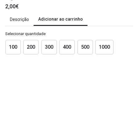
2,00€
Adicionar ao carrinho
Descrição
Selecionar quantidade
arrow_back
arrow_forward
ANTERIOR
SEGUINTE
100
200
300
400
500
1000
Cesta das Quintas
This content is neither created nor endorsed by
Neartail
.
Report
abuse