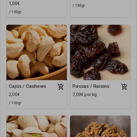
1,00€
/ 100gr
/ 100gr
Cajús / Cashews
Passas / Raisins
2,00€
7,00€ por kg
/ 100gr