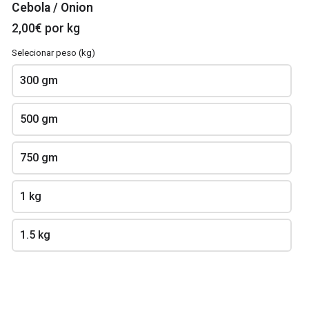
Cebola / Onion
2,00€ por kg
Selecionar peso (kg)
300 gm
500 gm
750 gm
Tomate Cereja /
Tomate Coração
Cherry Tomato
de Boi / Beef Heart
Tomato
1 kg
7,00€ por kg
4,00€ por kg
1.5 kg