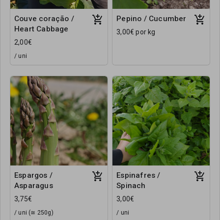
Couve coração /
Pepino / Cucumber
Heart Cabbage
3,00€ por kg
2,00€
/ uni
Espargos /
Espinafres /
Asparagus
Spinach
3,75€
3,00€
/ uni (≅ 250g)
/ uni