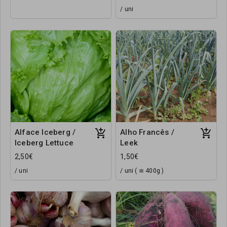
/ uni
Alface Iceberg /
Alho Francês /
Iceberg Lettuce
Leek
2,50€
1,50€
/ uni
/ uni ( ≅ 400g )