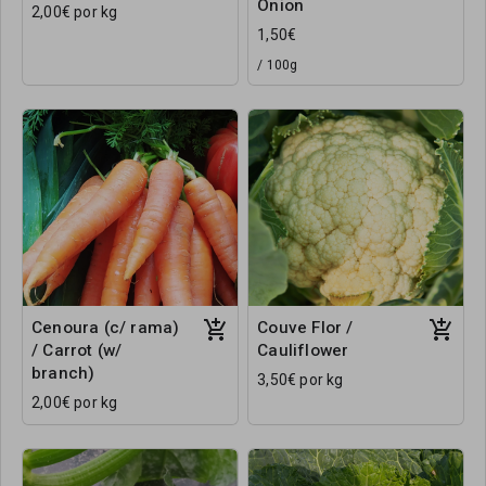
Onion
2,00€ por kg
1,50€
/ 100g
Cenoura (c/ rama)
Couve Flor /
/ Carrot (w/
Cauliflower
branch)
3,50€ por kg
2,00€ por kg