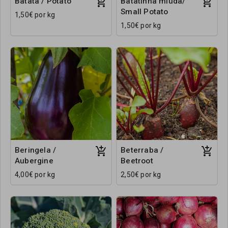
Batata / Potato
Batatinha miúda/
Small Potato
1,50€ por kg
1,50€ por kg
Beringela /
Beterraba /
Aubergine
Beetroot
4,00€ por kg
2,50€ por kg