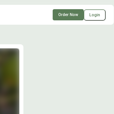
Order Now
Login