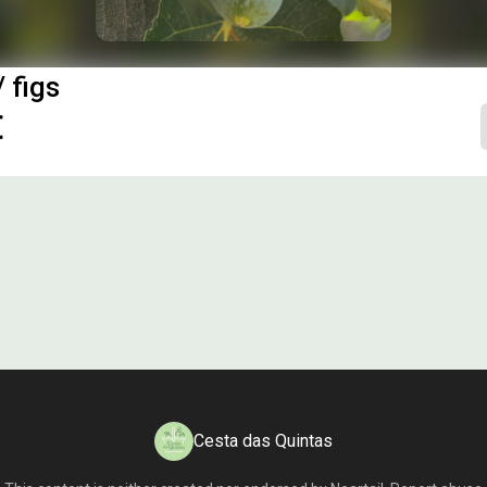
/ figs
€
Cesta das Quintas