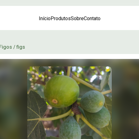
Início
Produtos
Sobre
Contato
Figos / figs