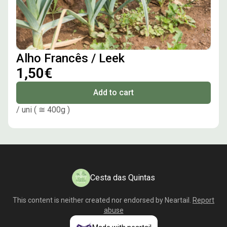
Alho Francês / Leek
1,50€
Add to cart
/ uni ( ≅ 400g )
Cesta das Quintas
This content is neither created nor endorsed by
Neartail
.
Report
abuse