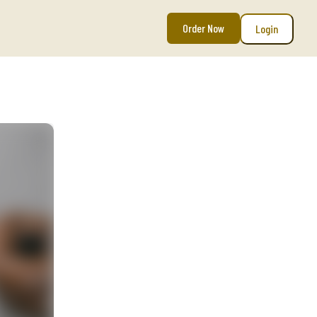
Order Now
Login