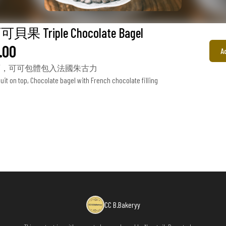
 Triple Chocolate Bagel
.00
A
面，可可包體包入法國朱古力
it on top, Chocolate bagel with French chocolate filling
CC B.Bakeryy