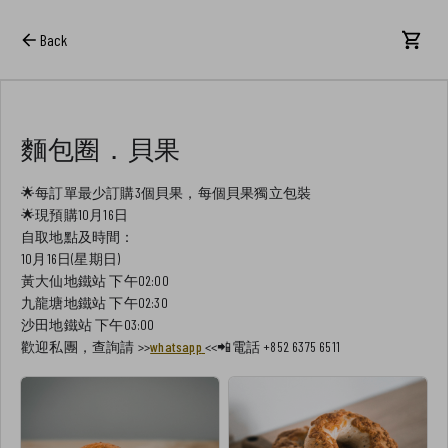
Back
麵包圈．貝果
🌟每訂單最少訂購3個貝果，每個貝果獨立包裝
🌟現預購10月16日
自取地點及時間：
10月16日(星期日)
黃大仙地鐵站 下午02:00
九龍塘地鐵站 下午02:30
沙田地鐵站 下午03:00
歡迎私團，查詢請 >>
whatsapp
<<📲電話 +852 6375 6511