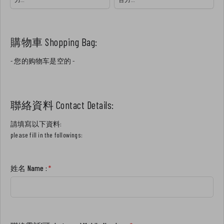
❥Earl Grey tea body with French
❥crispy biscuit on top, Chocolate
chocolate filling
bagel with French chocolate filling
購物車 Shopping Bag:
- 您的购物车是空的 -
聯絡資料 Contact Details:
請填寫以下資料:
please fill in the followings:
姓名 Name :
*