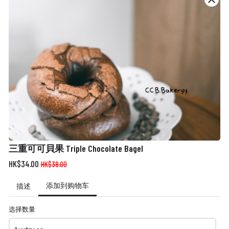
訂單總結及付款 Order Summary & Payment:
你的訂單如下：
Your order as followings :
- 您的购物车是空的 -
總數 Order Quantity:
三重可可貝果 Triple Chocolate Bagel
訂單總額 Order Amount :
HK$34.00
HK$38.00
添加到购物车
描述
付款方式 Payment menthod :
*
选择数量