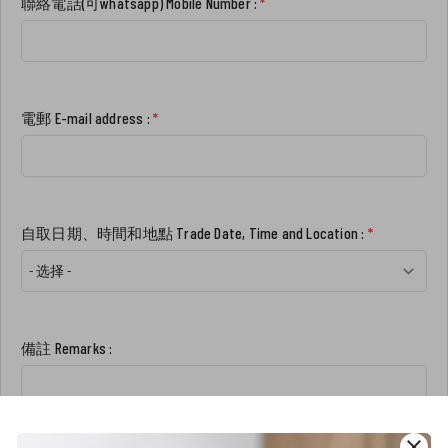
聯絡電話(可whatsapp) Mobile Number :
*
電郵 E-mail address :
*
自取日期、時間和地點 Trade Date, Time and Location :
*
備註 Remarks :
close