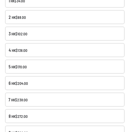
1
HK$34.00
2
HK$68.00
上載付款截圖 Upload Payment Image :
*
1) PayMe
https://payme.hsbc/ccbbakeryy
一按即PayMe
3
HK$102.00
2) 恆生或匯豐銀行轉帳 / Alipay：004-7-140694
請上載付款截圖以供核對訂單。
付款後請按提交訂單，你將會收到電郵確認訂單。
4
HK$136.00
(⚠️電郵有機會去了垃圾郵件)
我們會在whatsapp提醒自取日期、地點和時間。
5
HK$170.00
Add file
6
HK$204.00
7
HK$238.00
提交訂單 PLACE ORDER
8
HK$272.00