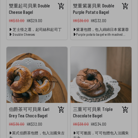
雙重起司貝果 Double
雙重紫薯貝果 Double
Cheese Bagel
Purple Potato Bagel
HK$33.00
HK$29.00
HK$36.00
HK$32.00
❥ 芝士怪之選，起司絲和起司丁
❥紫薯包體，包入綿綿日本紫薯蓉
❥ Double Cheeses
❥Purple potato bagel with mashed
purple potato fillings
伯爵茶可可貝果 Earl
三重可可貝果 Triple
Grey Tea Choco Bagel
Chocolate Bagel
HK$36.00
HK$32.00
HK$38.00
HK$34.00
❥英式伯爵茶包體，包入法國朱古
❥可可脆面，可可包體包入法國朱
力
古力