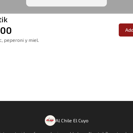
tik
.00
Add
c, peperoni y miel.
Al Chile El Cuyo