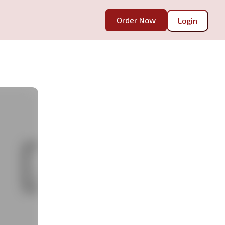
Order Now
Login