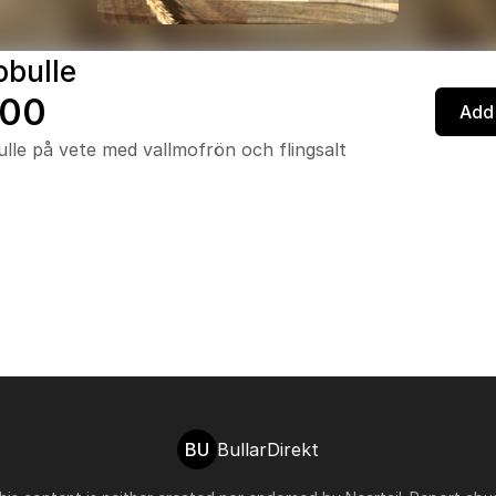
obulle
.00
Add 
lle på vete med vallmofrön och flingsalt
BU
BullarDirekt