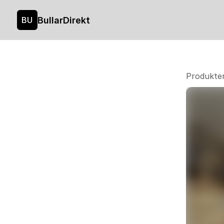
BullarDirekt
BU
Produkte