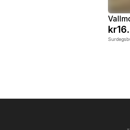
Vallm
kr16
Surdegsbu