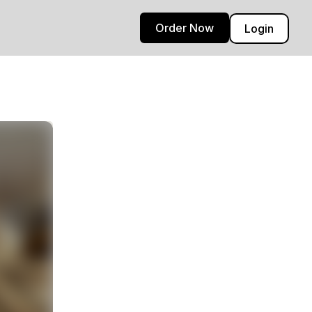
Order Now
Login