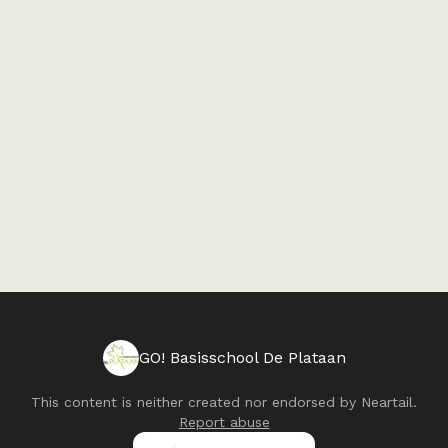
GO! Basisschool De Plataan
This content is neither created nor endorsed by
Neartail
.
Report abuse