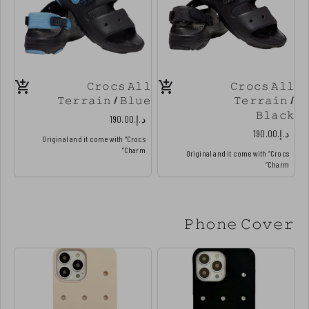
𝙲𝚛𝚘𝚌𝚜 𝙰𝚕𝚕
𝙲𝚛𝚘𝚌𝚜 𝙰𝚕𝚕
𝚃𝚎𝚛𝚛𝚊𝚒𝚗 / 𝙱𝚕𝚞𝚎
𝚃𝚎𝚛𝚛𝚊𝚒𝚗 /
𝙱𝚕𝚊𝚌𝚔
د.إ.‏190.00
د.إ.‏190.00
Original and it come with “Crocs
Charm”
Original and it come with “Crocs
Charm”
𝙿𝚑𝚘𝚗𝚎 𝙲𝚘𝚟𝚎𝚛