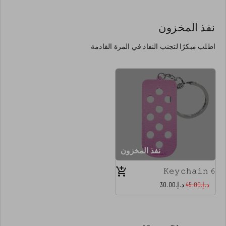
نفذ المخزون
اطلب مبكرًا لتجنب النفاذ في المرة القادمة
نفذ المخزون
𝙺𝚎𝚢𝚌𝚑𝚊𝚒𝚗 𝟼
د.إ.‏45.00
د.إ.‏30.00