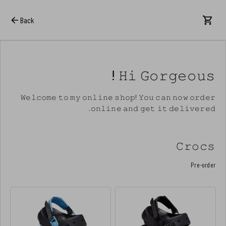
Back
𝙷𝚒 𝙶𝚘𝚛𝚐𝚎𝚘𝚞𝚜 !
𝚆𝚎𝚕𝚌𝚘𝚖𝚎 𝚝𝚘 𝚖𝚢 𝚘𝚗𝚕𝚒𝚗𝚎 𝚜𝚑𝚘𝚙! 𝚈𝚘𝚞 𝚌𝚊𝚗 𝚗𝚘𝚠 𝚘𝚛𝚍𝚎𝚛
𝚘𝚗𝚕𝚒𝚗𝚎 𝚊𝚗𝚍 𝚐𝚎𝚝 𝚒𝚝 𝚍𝚎𝚕𝚒𝚟𝚎𝚛𝚎𝚍.
𝙲𝚛𝚘𝚌𝚜
Pre-order