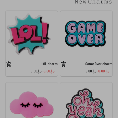
𝙽𝚎𝚠 𝙲𝚑𝚊𝚛𝚖𝚜
LOL charm
Game Over charm
د.إ.‏10.00
د.إ.‏5.00
د.إ.‏10.00
د.إ.‏5.00