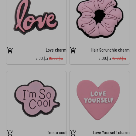
Love charm
Hair Scrunchie charm
د.إ.‏10.00
د.إ.‏5.00
د.إ.‏10.00
د.إ.‏5.00
I’m so cool
Love Yourself charm