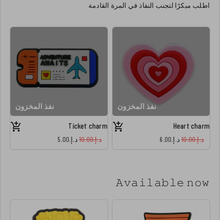
اطلب مبكرًا لتجنب النفاذ في المرة القادمة
نفذ المخزون
نفذ المخزون
Ticket charm
Heart charm
د.إ.‏10.00
د.إ.‏6.00
د.إ.‏10.00
د.إ.‏5.00
𝙰𝚟𝚊𝚒𝚕𝚊𝚋𝚕𝚎 𝚗𝚘𝚠