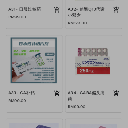
A31- 口服过敏药
A32- 辅酶Q10代谢
小紫盒
RM99.00
RM129.00
A33- CA补钙
A34- GABA偏头痛
药
RM99.00
RM99.00