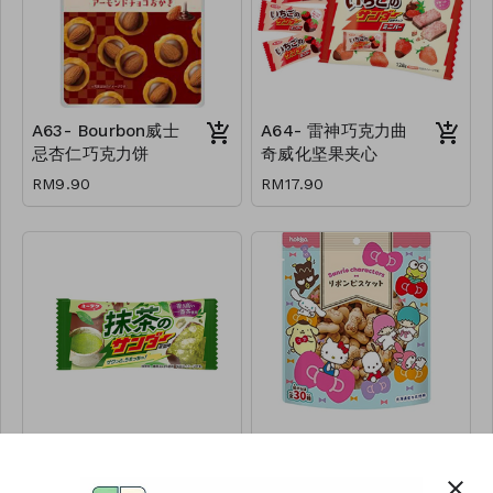
A63- Bourbon威士
A64- 雷神巧克力曲
忌杏仁巧克力饼
奇威化坚果夹心
RM9.90
RM17.90
A65- 有乐制果雷神
A66- 北陆蛋奶味联
抹茶威化饼
名高钙儿童饼
close