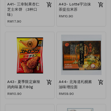
A41- 三幸制果杏仁
A42- Lotte宇治抹
芝士米饼 （3种口
茶提拉米苏
味）
RM10.90
RM17.90
A43- 夏季限定麻辣
A44- 北海道札幌酱
鸡肉味薯片80g
油味增拉面
RM10.90
RM59.90