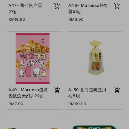
A47- 酱汁帆立贝
A48- Maruesu烤红
27g
薯53g
RM18.90
RM9.90
A49- Maruesu蛋黄
A-50 北海道帆立贝
酱鱿鱼天妇罗22g
柱51g
RM7.90
RM69.90