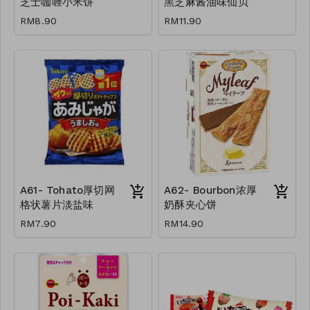
芝士咖喱小米饼
黑芝麻酱油味仙贝
RM8.90
RM11.90
A61- Tohato厚切网
A62- Bourbon浓厚
格状薯片淡盐味
奶酥夹心饼
RM7.90
RM14.90