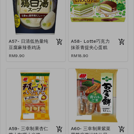
A57- 日清低热量纯
A58- Lotte巧克力
豆腐麻辣香鸡汤
抹茶青提夹心蛋糕
RM9.90
RM18.90
A59- 三幸制果杏仁
A60- 三幸制果紫菜