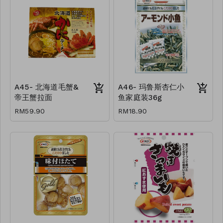
A45- 北海道毛蟹&
A46- 玛鲁斯杏仁小
帝王蟹拉面
鱼家庭装36g
RM59.90
RM18.90