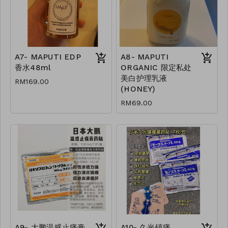
A7- MAPUTI EDP
A8- MAPUTI
香水48ml
ORGANIC 限定私处
美白护理乳液
RM169.00
(HONEY)
RM69.00
A9- 大鹏温感止痛膏
A10- 久光镇痛