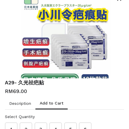
RM3.90
RM9.00
A67- 北海道九玉长
A68- 北海道日高3.6
脚蟹肉棒
全脂高级牛乳1L
A29- 久光祛疤贴
RM6.50
RM22.90
RM69.00
Add to Cart
Description
Select Quantity