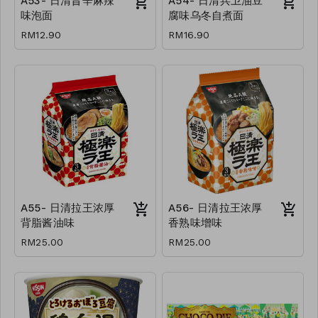
A53- 日清旨辛麻辣
A54- 日清兵卫油豆
味泡面
腐味乌冬自煮面
RM12.90
RM16.90
A55- 日清拉王浓厚
A56- 日清拉王浓厚
背脂酱油味
香熟味增味
RM25.00
RM25.00