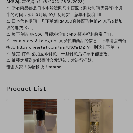
AKSG日本代购（14/8/2023-28/8/2023）
⚠️ 所有商品都是日本🚢船运到马来西亚；到货时间需要等1个月
半的时间，预计9月底-10月初到货，急单不接哦🙅🏻‍♀️
⚠️ 日本代购期间，凡下单🈵️RM300直接西马包邮✔️ 东马&新加
坡的邮费另计。
⚠️ 每下单🈵️RM300 再额外折扣RM10 额外福利给宝子们。
⚠️ insta story & telegram 只发代购商品的信息，下单请点击链
接👉🏻 https://neartail.com/sm/tNOYrMZ_V4 到这儿下单 :)
⚠️ 确定 订单 必须立即付款，一旦付款后订单不能更改。
⚠️ 邮费之后到货邮寄时会发通知，才进行汇款。
谢谢大家！购物愉快！💋💋💋
Product List