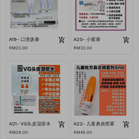
A19- 口溃疡膏
A20- 小紫膏
RM22.00
RM22.00
A21- VG头皮湿疹水
A22- 儿童鼻炎喷雾
RM39.00
RM45.00