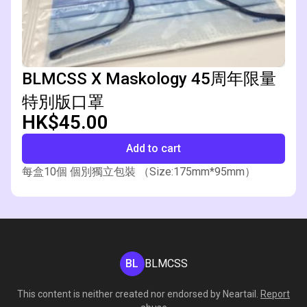
BLMCSS X Maskology 45周年限量
特別版口罩
HK$45.00
Add to cart
每盒10個 個別獨立包裝 （Size:175mm*95mm）
BL
BLMCSS
This content is neither created nor endorsed by
Neartail
.
Report