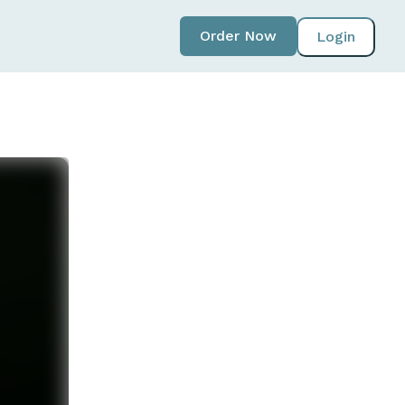
Order Now
Login