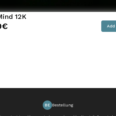
Mind 12K
0€
Add 
BE
Bestellung